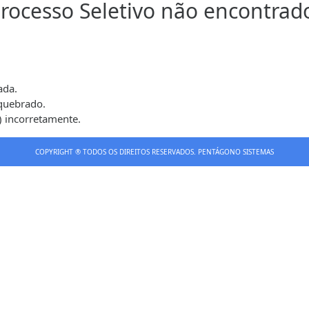
rocesso Seletivo não encontrad
ada.
 quebrado.
) incorretamente.
COPYRIGHT ® TODOS OS DIREITOS RESERVADOS.
PENTÁGONO SISTEMAS